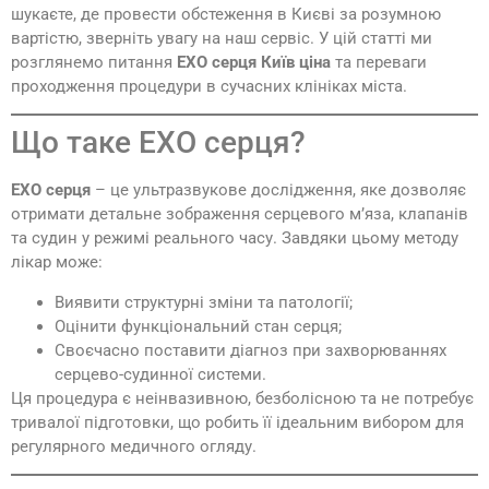
шукаєте, де провести обстеження в Києві за розумною
вартістю, зверніть увагу на наш сервіс. У цій статті ми
розглянемо питання
ЕХО серця Київ ціна
та переваги
проходження процедури в сучасних клініках міста.
Що таке ЕХО серця?
ЕХО серця
– це ультразвукове дослідження, яке дозволяє
отримати детальне зображення серцевого м’яза, клапанів
та судин у режимі реального часу. Завдяки цьому методу
лікар може:
Виявити структурні зміни та патології;
Оцінити функціональний стан серця;
Своєчасно поставити діагноз при захворюваннях
серцево-судинної системи.
Ця процедура є неінвазивною, безболісною та не потребує
тривалої підготовки, що робить її ідеальним вибором для
регулярного медичного огляду.